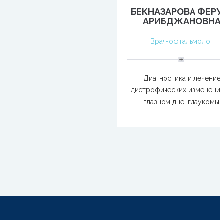
БЕКНАЗАРОВА ФЕР
АРИБДЖАНОВН
Врач-офтальмолог
Диагностика и лечени
дистрофических изменени
глазном дне, глаукомы
катаракты, диабетическо
гипертонической ангио
ретинопатий.