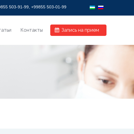
HY VISION!
855 503-91-99, +99855 503-01-99
татьи
Контакты
Запись на прием