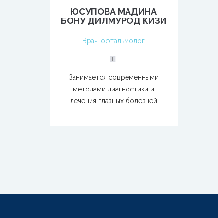
ЮСУПОВА МАДИНА
БОНУ ДИЛМУРОД КИЗИ
Врач-офтальмолог
Занимается современными
методами диагностики и
лечения глазных болезней
переднего и заднего сегмента.
Лечение осложнений
эндокринных заболеваний (ДР,
ЭОП).