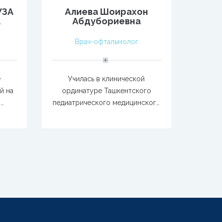
УЗА
Алиева Шоирахон
А
Абдубориевна
Врач-офтальмолог
е
Училась в клинической
й на
ординатуре Ташкентского
,
педиатрического медицинского
й и
института по специальности "
-
Офтальмология