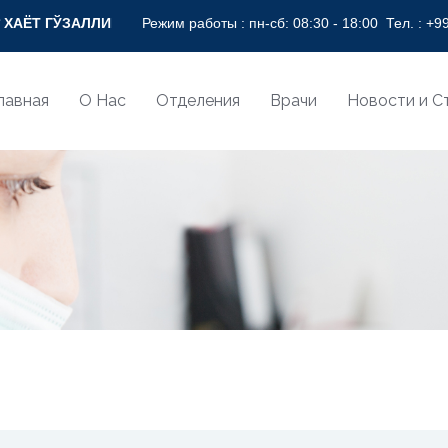
ЛЛИГИ СОҒЛОМ НИГОҲ БИЛАН! * BEAUTY OF LIFE WITH HEALT
Режим работы : пн-сб: 08:30 - 18:00
Тел. :
+99
лавная
О Нас
Отделения
Врачи
Новости и С