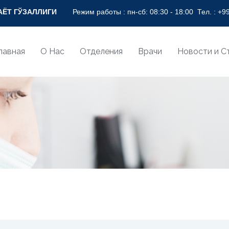
АЛЛИГИ СОҒЛОМ НИГОҲ БИЛАН! * BEAUTY OF LIFE WITH HEAL
Режим работы : пн-сб: 08:30 - 18:00
Тел. :
+99
лавная
О Нас
Отделения
Врачи
Новости и С