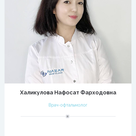
Халикулова Нафосат Фарходовна
Врач-офтальмолог