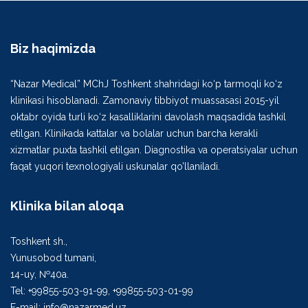
Biz haqimizda
“Nazar Medical” MChJ Toshkent shahridagi ko‘p tarmoqli ko‘z
klinikasi hisoblanadi. Zamonaviy tibbiyot muassasasi 2015-yil
oktabr oyida turli ko‘z kasalliklarini davolash maqsadida tashkil
etilgan. Klinikada kattalar va bolalar uchun barcha kerakli
xizmatlar puxta tashkil etilgan. Diagnostika va operatsiyalar uchun
faqat yuqori texnologiyali uskunalar qo’llaniladi.
Klinika bilan aloqa
Toshkent sh.,
Yunusobod tumani,
14-uy, №40а.
Tel: +99855-503-91-99, +99855-503-01-99
E-mail: info@nazarmed.uz