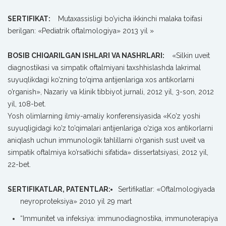
SERTIFIKAT:
Mutaxassisligi bo’yicha ikkinchi malaka toifasi
berilgan: «Pediatrik oftalmologiya» 2013 yil »
BOSIB CHIQARILGAN ISHLARI VA NASHRLARI:
«Silkin uveit
diagnostikasi va simpatik oftalmiyani taxshhislashda lakrimal
suyuqlikdagi ko’zning to’qima antijenlariga xos antikorlarni
o’rganish», Nazariy va klinik tibbiyot jurnali, 2012 yil, 3-son, 2012
yil, 108-bet.
Yosh olimlarning ilmiy-amaliy konferensiyasida «Ko’z yoshi
suyuqligidagi ko’z to’qimalari antijenlariga o’ziga xos antikorlarni
aniqlash uchun immunologik tahlillarni o’rganish sust uveit va
simpatik oftalmiya ko’rsatkichi sifatida» dissertatsiyasi, 2012 yil,
22-bet.
SERTIFIKATLAR, PATENTLAR:
Sertifikatlar: «Oftalmologiyada
neyroproteksiya» 2010 yil 29 mart
“Immunitet va infeksiya: immunodiagnostika, immunoterapiya