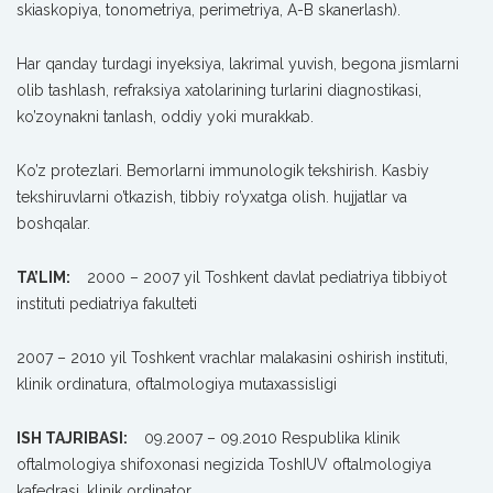
skiaskopiya, tonometriya, perimetriya, A-B skanerlash).
Har qanday turdagi inyeksiya, lakrimal yuvish, begona jismlarni
olib tashlash, refraksiya xatolarining turlarini diagnostikasi,
ko’zoynakni tanlash, oddiy yoki murakkab.
Ko’z protezlari. Bemorlarni immunologik tekshirish. Kasbiy
tekshiruvlarni o’tkazish, tibbiy ro’yxatga olish. hujjatlar va
boshqalar.
TA’LIM:
2000 – 2007 yil Toshkent davlat pediatriya tibbiyot
instituti pediatriya fakulteti
2007 – 2010 yil Toshkent vrachlar malakasini oshirish instituti,
klinik ordinatura, oftalmologiya mutaxassisligi
ISH TAJRIBASI:
09.2007 – 09.2010 Respublika klinik
oftalmologiya shifoxonasi negizida ToshIUV oftalmologiya
kafedrasi, klinik ordinator