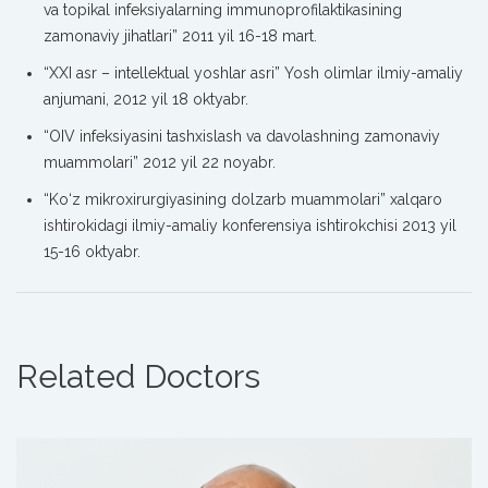
va topikal infeksiyalarning immunoprofilaktikasining
zamonaviy jihatlari” 2011 yil 16-18 mart.
“XXI asr – intellektual yoshlar asri” Yosh olimlar ilmiy-amaliy
anjumani, 2012 yil 18 oktyabr.
“OIV infeksiyasini tashxislash va davolashning zamonaviy
muammolari” 2012 yil 22 noyabr.
“Ko‘z mikroxirurgiyasining dolzarb muammolari” xalqaro
ishtirokidagi ilmiy-amaliy konferensiya ishtirokchisi 2013 yil
15-16 oktyabr.
Related Doctors