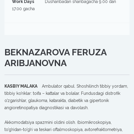
Work Days
Dushanbadan shanbagacha 9.00 dan
17.00 gacha
BEKNAZAROVA FERUZA
ARIBJANOVNA
KASBIY MALAKA
Ambulator qabul. Shoshilinch tibbiy yordam,
tibbiy ko’riklar: toifa – kattalar va bolalar. Fundusdagi distrofik
o’zgarishlar, glaukoma, katarakta, diabetik va gipertonik
angioretinopatiya diagnostikasi va davolash.
Akkomodatsiya spazmini oldini olish. (biomikroskopiya,
to’g’ridan-to’g’ri va teskari oftalmoskopiya, avtorefraktometriya,