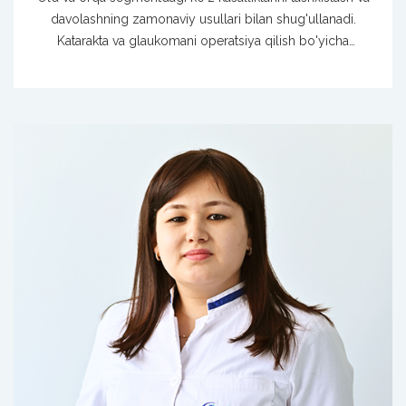
davolashning zamonaviy usullari bilan shug'ullanadi.
Katarakta va glaukomani operatsiya qilish bo'yicha
mutaxassis. Ko'z qovoqlari jarrohligi.