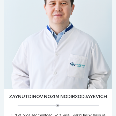
ZAYNUTDINOV NOZIM NODIRXODJAYEVICH
Old va orqa segmentdagi ko'z kasalliklarini tashxislash va