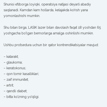
Shunisi e’tiborga loyiqki, operatsiya natijasi deyarli abadiy
saqlanadi. Kamdan kam hollarda, kelajakda ko’rish yana
yomonlashishi mumkin.
Shu bilan birga, LASIK lazer bilan davolash faqat 18 yoshdan 65
yoshgacha bo’lgan bemorlarga amalga oshirilishi mumkin.
Ushbu protsedura uchun bir qator kontrendikatsiyalar mavjud:
– katarakt;
– glaukoma;
– keratokonus;
– qon tomir kasalliklari;
– zaif immunitet;
– artrit;
– qandli diabet;
– bitta ko’zning yo’qligi.