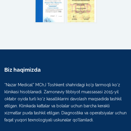
Biz haqimizda
“Nazar Medical” MChJ Toshkent shahridagi ko‘p tarmoqli ko‘z
klinikasi hisoblanadi. Zamonaviy tibbiyot muassasasi 2015-yil
oktabr oyida turli ko‘z kasalliklarini davolash maqsadida tashkil
etilgan. Klinikada kattalar va bolalar uchun barcha kerakli
xizmatlar puxta tashkil etilgan. Diagnostika va operatsiyalar uchun
faqat yuqori texnologiyali uskunalar qo’llaniladi.