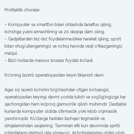
Profilaktik choralar:
– Kompyuter va smartfon bilan ishlashda tanaffus qiling,
ko’rishga yukni almashtiring va 20 daqiqa dam oling.
– Gadjetlardan tez-tez foydalanmaslikka harakat qiling, sport
bilan shug‘ullanganingiz va ochiq havoda vaqt o‘tkazganingiz
ma’qul.
– Ba’zi hollarda maxsus linzalar foydali bo’ladi.
Ko’zning lazerli operatsiyasidan keyin tiklanish davri
Agar siz lazerli ko’rishni to’g’irlashdan o’tgan bo’lsangiz,
operatsiyadan keyingi davrni yodda tutish va sog’lig’ingizga har
qachongidan ham ko’proq g’amxo’rlik qilish muhimdir. Dastlabki
kunlarda kompyuter oldida o’tirmaslik yoki kitob o’qimaslik
yaxshiroqdir. Ko’zlarga haddan tashqari tegmaslik va
ishqalanishdan saqlaning. Taxminan etti kun davomida spirtli
ichimliklarni iste’mol qila olmaysiz. Achchiqlanishni oldini olish