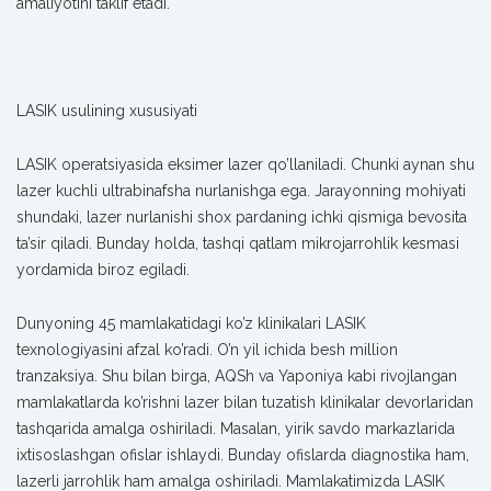
amaliyotini taklif etadi.
LASIK usulining xususiyati
LASIK operatsiyasida eksimer lazer qo’llaniladi. Chunki aynan shu
lazer kuchli ultrabinafsha nurlanishga ega. Jarayonning mohiyati
shundaki, lazer nurlanishi shox pardaning ichki qismiga bevosita
ta’sir qiladi. Bunday holda, tashqi qatlam mikrojarrohlik kesmasi
yordamida biroz egiladi.
Dunyoning 45 mamlakatidagi ko’z klinikalari LASIK
texnologiyasini afzal ko’radi. O’n yil ichida besh million
tranzaksiya. Shu bilan birga, AQSh va Yaponiya kabi rivojlangan
mamlakatlarda ko’rishni lazer bilan tuzatish klinikalar devorlaridan
tashqarida amalga oshiriladi. Masalan, yirik savdo markazlarida
ixtisoslashgan ofislar ishlaydi. Bunday ofislarda diagnostika ham,
lazerli jarrohlik ham amalga oshiriladi. Mamlakatimizda LASIK