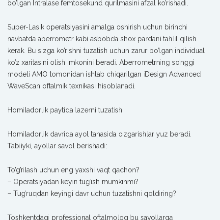
bo’lgan Intralase femtosekund qurilmasini afzal ko’rishadi.
Super-Lasik operatsiyasini amalga oshirish uchun birinchi
navbatda aberrometr kabi asbobda shox pardani tahlil qilish
kerak. Bu sizga ko’rishni tuzatish uchun zarur bo’lgan individual
ko’z xaritasini olish imkonini beradi. Aberrometrning so’nggi
modeli AMO tomonidan ishlab chiqarilgan iDesign Advanced
WaveScan oftalmik texnikasi hisoblanadi.
Homiladorlik paytida lazerni tuzatish
Homiladorlik davrida ayol tanasida o’zgarishlar yuz beradi.
Tabiiyki, ayollar savol berishadi:
To’g’rilash uchun eng yaxshi vaqt qachon?
– Operatsiyadan keyin tug’ish mumkinmi?
– Tug’ruqdan keyingi davr uchun tuzatishni qoldiring?
Toshkentdagi professional oftalmolog bu savollarga