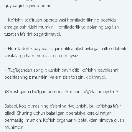
quyidagicha javob beradi:
– Ko’rishni to’g’irlash operatsiyasi homiladorlikning boshida
amalga oshirilishi mumkin. Homiladorlik va bolaning tug’ilishi
tuzatish ta’sirini o’zgartirmaydi.
– Homiladorlik paytida siz jarrohlik aralashuvlarga, hatto oftalmik
vositalarga ham murojaat qila olmaysiz.
– Tug’ilgandan so’ng, tiklanish davri o’tib, ko’rishni davolashni
boshlashingiz mumkin. Va emizish to’sqinlik qilmaydi.
18 yoshgacha bo’lgan bemorlar ko’rishni to’g’irlashmaydimi?
Sababi, ko’z olmasining o’sishi va rivojlanishi, bu ko’rishga ta’sir
qiladi. Shuning uchun bajarilgan operatsiya kerakli natijani
bermasligi mumkin. Ko’rish organlarini bolalikdan himoya qilish
muhimdir.