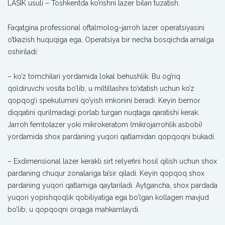
LASIK usuli – Toshkentda ko’rishni lazer bilan tuzatish.
Faqatgina professional oftalmolog-jarroh lazer operatsiyasini
o’tkazish huquqiga ega. Operatsiya bir necha bosqichda amalga
oshiriladi:
– ko’z tomchilari yordamida lokal behushlik. Bu og’riq
qoldiruvchi vosita bo’lib, u miltillashni to’xtatish uchun ko’z
qopqog’i spekulumini qo’yish imkonini beradi. Keyin bemor
diqqatini qurilmadagi porlab turgan nuqtaga qaratishi kerak.
Jarroh femtolazer yoki mikrokeratom (mikrojarrohlik asbobi)
yordamida shox pardaning yuqori qatlamidan qopqoqni bukadi.
– Exdimensional lazer kerakli sirt relyefini hosil qilish uchun shox
pardaning chuqur zonalariga ta’sir qiladi. Keyin qopqoq shox
pardaning yuqori qatlamiga qaytariladi. Aytgancha, shox pardada
yuqori yopishqoqlik qobiliyatiga ega bo’lgan kollagen mavjud
bo’lib, u qopqoqni orqaga mahkamlaydi.