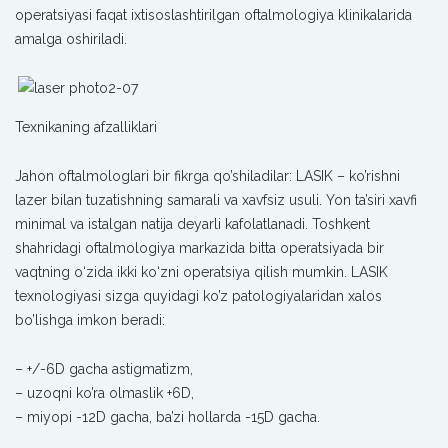
operatsiyasi faqat ixtisoslashtirilgan oftalmologiya klinikalarida
amalga oshiriladi.
Texnikaning afzalliklari
Jahon oftalmologlari bir fikrga qo’shiladilar: LASIK – ko’rishni
lazer bilan tuzatishning samarali va xavfsiz usuli. Yon ta’siri xavfi
minimal va istalgan natija deyarli kafolatlanadi. Toshkent
shahridagi oftalmologiya markazida bitta operatsiyada bir
vaqtning o‘zida ikki ko‘zni operatsiya qilish mumkin. LASIK
texnologiyasi sizga quyidagi ko’z patologiyalaridan xalos
bo’lishga imkon beradi:
– +/-6D gacha astigmatizm,
– uzoqni ko’ra olmaslik +6D,
– miyopi -12D gacha, ba’zi hollarda -15D gacha.