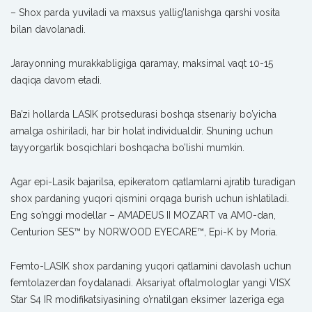
– Shox parda yuviladi va maxsus yallig’lanishga qarshi vosita
bilan davolanadi.
Jarayonning murakkabligiga qaramay, maksimal vaqt 10-15
daqiqa davom etadi.
Ba’zi hollarda LASIK protsedurasi boshqa stsenariy bo’yicha
amalga oshiriladi, har bir holat individualdir. Shuning uchun
tayyorgarlik bosqichlari boshqacha bo’lishi mumkin.
Agar epi-Lasik bajarilsa, epikeratom qatlamlarni ajratib turadigan
shox pardaning yuqori qismini orqaga burish uchun ishlatiladi.
Eng so’nggi modellar – AMADEUS II MOZART va AMO-dan,
Centurion SES™ by NORWOOD EYECARE™, Epi-K by Moria.
Femto-LASIK shox pardaning yuqori qatlamini davolash uchun
femtolazerdan foydalanadi. Aksariyat oftalmologlar yangi VISX
Star S4 IR modifikatsiyasining o’rnatilgan eksimer lazeriga ega