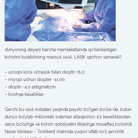
dunyoning deyarli barcha mamlakatlarida qo’llaniladigan
ko’rishni tuzatishning maxsus usuli. LASIK qachon samarali?
– uzoqni ko’ra olmaslik bilan dioptri +6,0;
– miyopi uchun diopter -11.00;
– dioptri -4,0 astigmatizm
– boshqa kasalliklar.
Garchi bu usul nisbatan yaqinda paydo bo’lgan bo’lsa-da, butun
dunyo bo’ylab millionlab odamlar allaqachon o’z kasalliklaridan
xalos bo’lishga va ko’rish qobiliyatini tiklashga muvaffaq bo’lishdi.
Nazar klinikasi – Toshkent shahrida yuqori sifatli ko’z jarrohlik