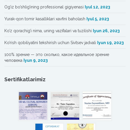
Og’iz bo’shlig’ining professional gigiyenasi
Iyul 12, 2023
Yurak-qon tomir kasalliklari xavfini baholash
Iyul 5, 2023
Ko’z qorachig’i nima, uning vazifalari va tuzilishi
Iyun 26, 2023
Ko’rish qobiliyatini tekshirish uchun Sivtsev jadvali
Iyun 19, 2023
100% зрение — это сколько, какое идеальное зрение
человека
Iyun 9, 2023
Sertifikatlarimiz