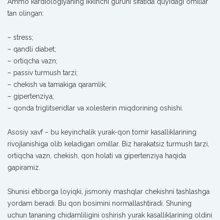
Ammo kardiologiyaning ikkinchi guruhi sifatida quyidagi omillar
tan olingan:
– stress;
– qandli diabet;
– ortiqcha vazn;
– passiv turmush tarzi;
– chekish va tamakiga qaramlik;
– gipertenziya;
– qonda triglitseridlar va xolesterin miqdorining oshishi.
Asosiy xavf – bu keyinchalik yurak-qon tomir kasalliklarining
rivojlanishiga olib keladigan omillar. Biz harakatsiz turmush tarzi,
ortiqcha vazn, chekish, qon holati va gipertenziya haqida
gapiramiz.
Shunisi e’tiborga loyiqki, jismoniy mashqlar chekishni tashlashga
yordam beradi. Bu qon bosimini normallashtiradi. Shuning
uchun tananing chidamliligini oshirish yurak kasalliklarining oldini