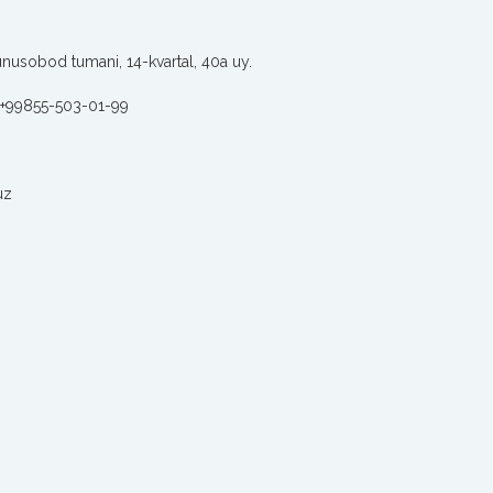
nusobod tumani, 14-kvartal, 40а uy.
+99855-503-01-99
uz