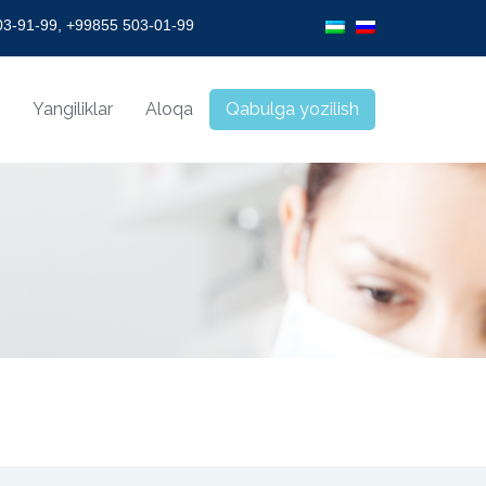
 VISION!
3-91-99, +99855 503-01-99
Yangiliklar
Aloqa
Qabulga yozilish