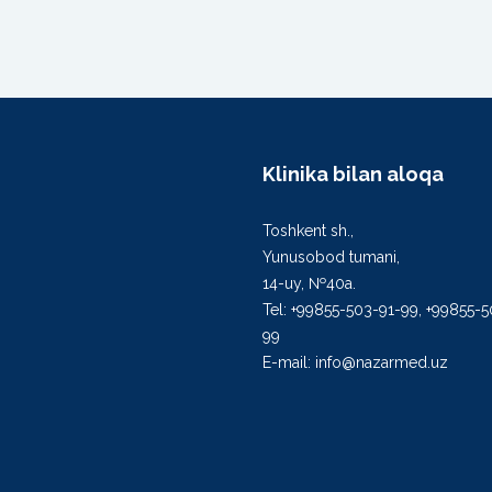
Klinika bilan aloqa
Toshkent sh.,
Yunusobod tumani,
14-uy, №40а.
Tel: +99855-503-91-99, +99855-
99
E-mail: info@nazarmed.uz