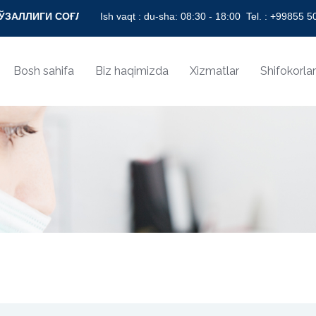
ИГИ СОҒЛОМ НИГОҲ БИЛАН! * BEAUTY OF LIFE WITH HEALTHY
Ish vaqt : du-sha: 08:30 - 18:00
Tel. :
+99855 50
Bosh sahifa
Biz haqimizda
Xizmatlar
Shifokorlar