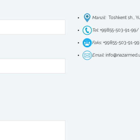
Manzil:
Toshkent sh., Yu
Tel:
+99855-503-91-99/ 
Faks:
+99855-503-91-99
Email:
info@nazarmed.