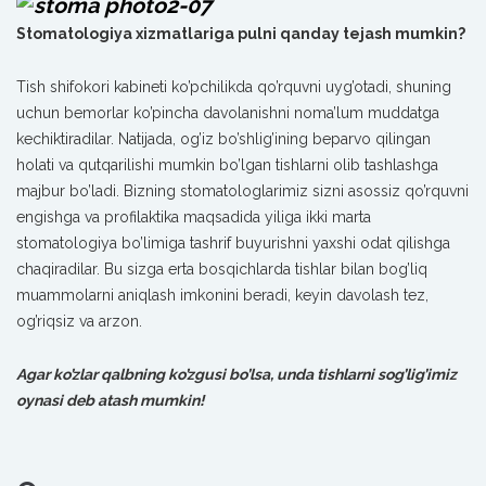
Stomatologiya xizmatlariga pulni qanday tejash mumkin?
Tish shifokori kabineti ko’pchilikda qo’rquvni uyg’otadi, shuning
uchun bemorlar ko’pincha davolanishni noma’lum muddatga
kechiktiradilar. Natijada, og’iz bo’shlig’ining beparvo qilingan
holati va qutqarilishi mumkin bo’lgan tishlarni olib tashlashga
majbur bo’ladi. Bizning stomatologlarimiz sizni asossiz qo’rquvni
engishga va profilaktika maqsadida yiliga ikki marta
stomatologiya bo’limiga tashrif buyurishni yaxshi odat qilishga
chaqiradilar. Bu sizga erta bosqichlarda tishlar bilan bog’liq
muammolarni aniqlash imkonini beradi, keyin davolash tez,
og’riqsiz va arzon.
Agar ko’zlar qalbning ko’zgusi bo’lsa, unda tishlarni sog’lig’imiz
oynasi deb atash mumkin!