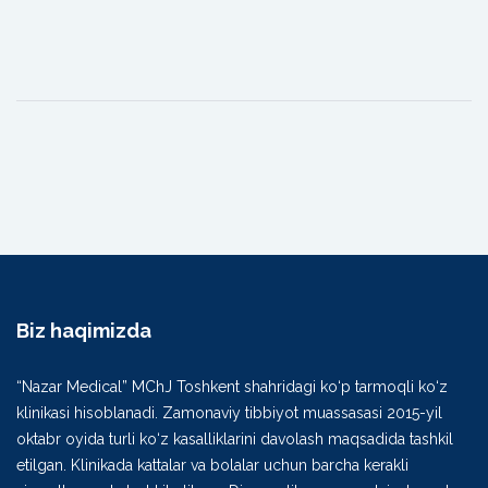
Biz haqimizda
“Nazar Medical” MChJ Toshkent shahridagi ko‘p tarmoqli ko‘z
klinikasi hisoblanadi. Zamonaviy tibbiyot muassasasi 2015-yil
oktabr oyida turli ko‘z kasalliklarini davolash maqsadida tashkil
etilgan. Klinikada kattalar va bolalar uchun barcha kerakli