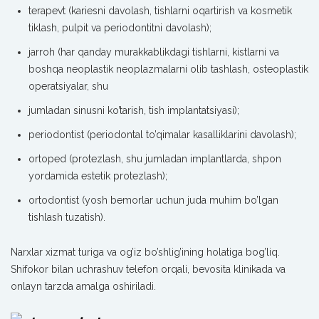
terapevt (kariesni davolash, tishlarni oqartirish va kosmetik
tiklash, pulpit va periodontitni davolash);
jarroh (har qanday murakkablikdagi tishlarni, kistlarni va
boshqa neoplastik neoplazmalarni olib tashlash, osteoplastik
operatsiyalar, shu
jumladan sinusni ko’tarish, tish implantatsiyasi);
periodontist (periodontal to’qimalar kasalliklarini davolash);
ortoped (protezlash, shu jumladan implantlarda, shpon
yordamida estetik protezlash);
ortodontist (yosh bemorlar uchun juda muhim bo’lgan
tishlash tuzatish).
Narxlar xizmat turiga va og’iz bo’shlig’ining holatiga bog’liq.
Shifokor bilan uchrashuv telefon orqali, bevosita klinikada va
onlayn tarzda amalga oshiriladi.