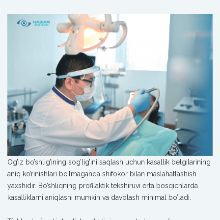
Og’iz bo’shlig’ining sog’lig’ini saqlash uchun kasallik belgilarining
aniq ko’rinishlari bo’lmaganda shifokor bilan maslahatlashish
yaxshidir. Bo’shliqning profilaktik tekshiruvi erta bosqichlarda
kasalliklarni aniqlashi mumkin va davolash minimal bo’ladi.