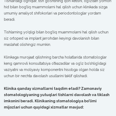
Tishlardagi og’riqlar, tish go’shtining qon ketishi, og’izdan yomon
hid bilan bog’liq muammolarni hal qilish uchun klinikada sizga
umumiy amaliyot shifokorlari va periodontologlar yordam
beradi.
Tishlarning yo’qligi bilan bog’liq muammolarni hal qilish uchun
siz ortoped va implant jarrohdan keyingi davolanish bilan
maslahat olishingiz mumkin.
Klinikaga murojaat qilishning barcha holatlarida stomatologlar
keng qamrovli konsultatsiya o’tkazadilar va og’iz bo’shlig’idagi
vaziyatni va moliyaviy komponentni hisobga olgan holda siz
uchun bir nechta davolash usullarini taklif qilishadi.
Klinika qanday xizmatlarni taqdim etadi? Zamonaviy
stomatologiyaning yutuqlari tishlarni davolash va tiklash
imkonini beradi. Klinikaning stomatologiya bo’limi
mijozlari uchun quyidagi xizmatlar mavjud: