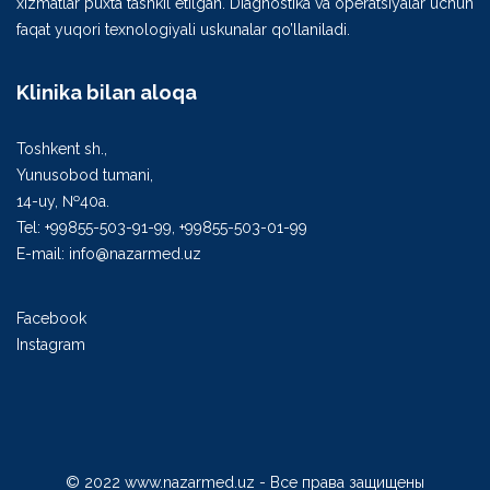
xizmatlar puxta tashkil etilgan. Diagnostika va operatsiyalar uchun
faqat yuqori texnologiyali uskunalar qo’llaniladi.
Klinika bilan aloqa
Toshkent sh.,
Yunusobod tumani,
14-uy, №40а.
Tel: +99855-503-91-99, +99855-503-01-99
E-mail: info@nazarmed.uz
Facebook
Instagram
© 2022 www.nazarmed.uz - Все права защищены