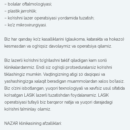
– bolalar oftalmologiyasi;
– plastik jarrohlik;
– ko’rishni lazer operatsiyasi yordamida tuzatish;
– ko’z mikroxirurgiyasi.
Biz har qanday ko’z kasalliklarini (glaukoma, katarakta va hokazo)
kesmasdan va og’riqsiz davolaymiz va operatsiya qilamiz.
Biz lazerli ko’rishni to’g’rilashni taklif qiladigan kam sonli
klinikalardanmiz. Endi siz og’riqli protseduralarsiz ko’rishni
tiklashingiz mumkin. Vaqtingizning atigi 10 daqiqasi va
yashashingizga xalaqit beradigan muammolardan xalos bo’lasiz.
Biz o’zini isbotlangan, yuqori texnologiyali va xavfsiz usul sifatida
ko’rsatgan LASIK lazerli tuzatishdan foydalanamiz. LASIK
operatsiyasi tufayli biz barqaror natija va yuqori darajadagi
ko’rishni ta’minlay olamiz.
NAZAR klinikasining afzalliklari: