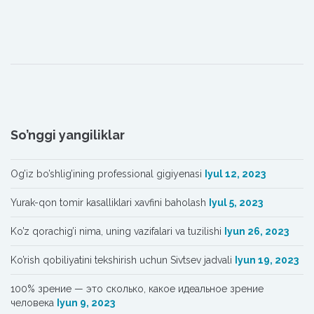
So’nggi yangiliklar
Og’iz bo’shlig’ining professional gigiyenasi
Iyul 12, 2023
Yurak-qon tomir kasalliklari xavfini baholash
Iyul 5, 2023
Ko’z qorachig’i nima, uning vazifalari va tuzilishi
Iyun 26, 2023
Ko’rish qobiliyatini tekshirish uchun Sivtsev jadvali
Iyun 19, 2023
100% зрение — это сколько, какое идеальное зрение
человека
Iyun 9, 2023