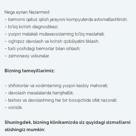
Nega aynan Nazarmed:
– bemorni qabul qilish jarayoni kompyuterda avtomatlashtirish;
– to’liq ko’rish diagnostikasi;
– yuqori malakali mutaxassislarning to’liq maslahati;
– og’riqsiz davolash va ko’rish qobiliyatini tiklash;
– turli yoshdagi bemorlar bilan ishlash;
– zamonaviy uskunalar.
Bizning tamoyillarimiz:
– shifokorlar va xodimlarning yuqori kasbiy mahorati;
– davolash masalalarida hamjihatlik;
– tashxis va davolashning har bir bosqichida sifat nazorati;
– vorislik.
Shuningdek, bizning klinikamizda siz quyidagi xizmatlarni
olishingiz mumkin: