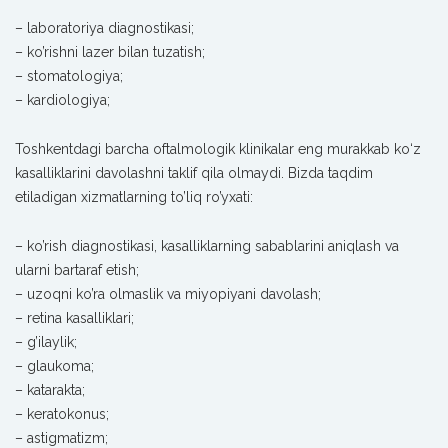
– laboratoriya diagnostikasi;
– ko’rishni lazer bilan tuzatish;
– stomatologiya;
– kardiologiya;
Toshkentdagi barcha oftalmologik klinikalar eng murakkab ko‘z
kasalliklarini davolashni taklif qila olmaydi. Bizda taqdim
etiladigan xizmatlarning to’liq ro’yxati:
– ko’rish diagnostikasi, kasalliklarning sabablarini aniqlash va
ularni bartaraf etish;
– uzoqni ko’ra olmaslik va miyopiyani davolash;
– retina kasalliklari;
– g’ilaylik;
– glaukoma;
– katarakta;
– keratokonus;
– astigmatizm;