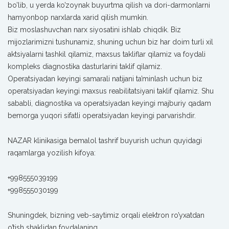
bo’lib, u yerda ko’zoynak buyurtma qilish va dori-darmonlarni
hamyonbop narxlarda xarid qilish mumkin.
Biz moslashuvchan narx siyosatini ishlab chiqdik. Biz
mijozlarimizni tushunamiz, shuning uchun biz har doim turli xil
aktsiyalarni tashkil qilamiz, maxsus takliflar qilamiz va foydali
kompleks diagnostika dasturlarini taklif qilamiz.
Operatsiyadan keyingi samarali natijani ta’minlash uchun biz
operatsiyadan keyingi maxsus reabilitatsiyani taklif qilamiz. Shu
sababli, diagnostika va operatsiyadan keyingi majburiy qadam
bemorga yuqori sifatli operatsiyadan keyingi parvarishdir.
NAZAR klinikasiga bemalol tashrif buyurish uchun quyidagi
raqamlarga yozilish kifoya:
+998555039199
+998555030199
Shuningdek, bizning veb-saytimiz orqali elektron ro’yxatdan
o’tish shaklidan foydalaning.