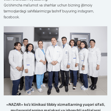
Qo’shimcha ma’lumot va sharhlar uchun bizning ijtimoiy
tarmoqlardagi sahifalarimizga tashrif buyuring
instagram
,
facebook
.
«NAZAR» ko’z klinikasi tibbiy xizmatlarning yuqori sifati,
mutaxassislarning malakasi va ishonchli natijalarni