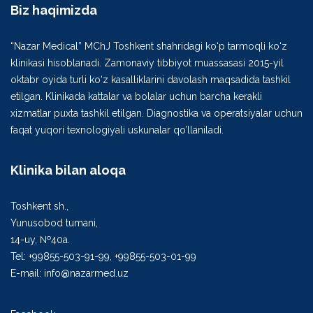
Biz haqimizda
“Nazar Medical” MChJ Toshkent shahridagi ko‘p tarmoqli ko‘z
klinikasi hisoblanadi. Zamonaviy tibbiyot muassasasi 2015-yil
oktabr oyida turli ko‘z kasalliklarini davolash maqsadida tashkil
etilgan. Klinikada kattalar va bolalar uchun barcha kerakli
xizmatlar puxta tashkil etilgan. Diagnostika va operatsiyalar uchun
faqat yuqori texnologiyali uskunalar qo’llaniladi.
Klinika bilan aloqa
Toshkent sh.,
Yunusobod tumani,
14-uy, №40а.
Tel: +99855-503-91-99, +99855-503-01-99
E-mail: info@nazarmed.uz