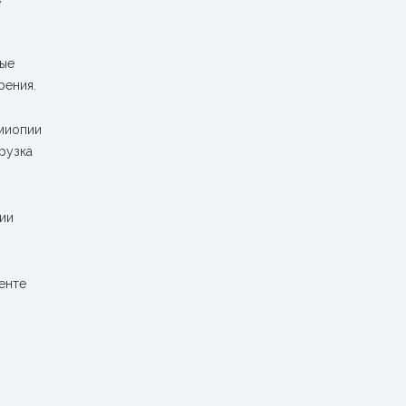
ные
рения.
миопии
рузка
ии
енте