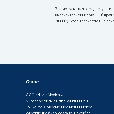
Все методы являются доступными
высококвалифицированный врач о
клинику, чтобы записаться на пр
О нас
ООО «Nazar Medical» —
многопрофильная глазная клиника в
Ташкенте. Современное медицинское
учреждение было создано в октябре