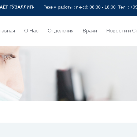
ЛИГИ СОҒЛОМ НИГОҲ БИЛАН! * BEAUTY OF LIFE WITH HEALTH
Режим работы : пн-сб: 08:30 - 18:00
Тел. :
+99
лавная
О Нас
Отделения
Врачи
Новости и С