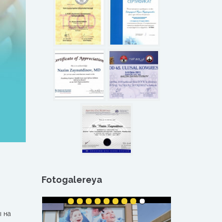
Fotogalereya
 на