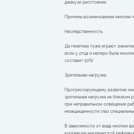
джакузи расстоянии.
Причины возникновения миопии ч
Наследственность.
Да генетика тоже играют значите
если у отца и матери была миопи
составит 50%!
Зрительная нагрузка.
Прогрессирующему развитию миоп
зрительная нагрузка на близком 
при неправильном освещении раб
незащищенности глаз специальным
В зависимости от вида миопии в
коррекции миопической рефракц