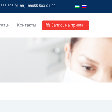
Y VISION!
855 503-91-99, +99855 503-01-99
татьи
Контакты
Запись на прием