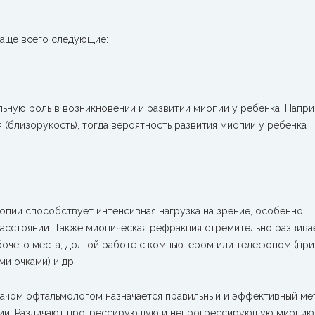
аще всего следующие:
льную роль в возникновении и развитии миопии у ребенка. Напри
я (близорукость), тогда вероятность развития миопии у ребенка
ии способствует интенсивная нагрузка на зрение, особенно
расстоянии. Также миопическая рефракция стремительно развива
очего места, долгой работе с компьютером или телефоном (при
и очками) и др.
рачом офтальмологом назначается правильный и эффективный ме
ии. Различают прогрессирующую и непрогрессирующую миопию