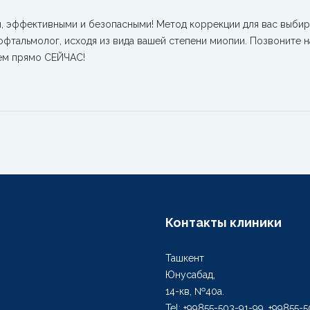
, эффективными и безопасными! Метод коррекции для вас выбир
фтальмолог, исходя из вида вашей степени миопии. Позвоните н
ием прямо СЕЙЧАС!
Контакты клиники
Ташкент
Юнусабад,
14-кв, №40а.
Tel: +99855-503-91-99, +99855-