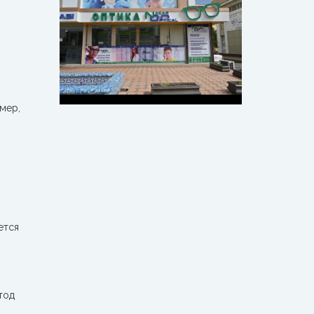
мер,
ется
тод
,