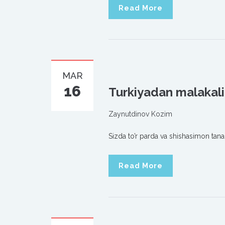
Read More
MAR
16
Turkiyadan malakali
Zaynutdinov Kozim
Sizda to’r parda va shishasimon ta
Read More