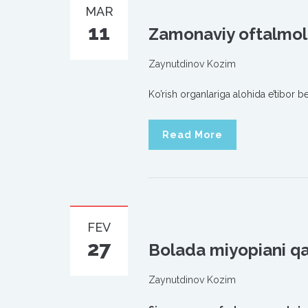
MAR
11
Zamonaviy oftalmolo
Zaynutdinov Kozim
Ko’rish organlariga alohida e’tibor b
Read More
FEV
27
Bolada miyopiani q
Zaynutdinov Kozim