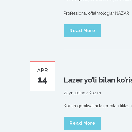
Professional oftalmologlar NAZAR
Read More
APR
14
Lazer yo’li bilan ko’
Zaynutdinov Kozim
Ko’rish qobiliyatini lazer bilan tikla
Read More