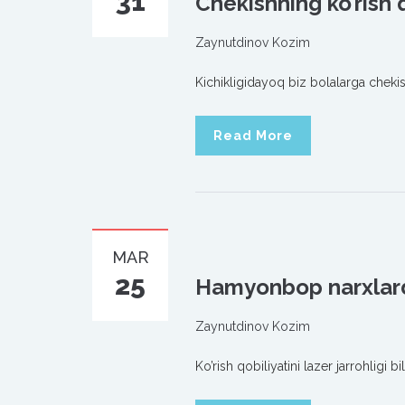
31
Chekishning ko’rish q
Zaynutdinov Kozim
Kichikligidayoq biz bolalarga chekis
Read More
MAR
25
Hamyonbop narxlarda
Zaynutdinov Kozim
Ko’rish qobiliyatini lazer jarrohligi 