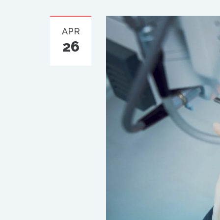
APR
26