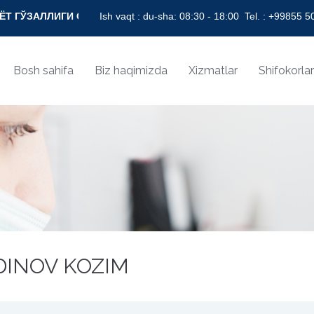
СОҒЛОМ НИГОҲ БИЛАН! * BEAUTY OF LIFE WITH HEALTHY VIS
Ish vaqt : du-sha: 08:30 - 18:00
Tel. :
+99855 50
Bosh sahifa
Biz haqimizda
Xizmatlar
Shifokorlar
DINOV KOZIM