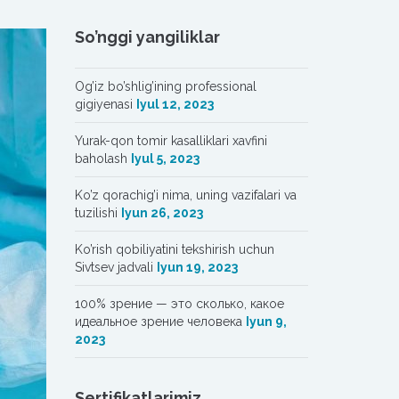
So’nggi yangiliklar
Og’iz bo’shlig’ining professional
gigiyenasi
Iyul 12, 2023
Yurak-qon tomir kasalliklari xavfini
baholash
Iyul 5, 2023
Ko’z qorachig’i nima, uning vazifalari va
tuzilishi
Iyun 26, 2023
Ko’rish qobiliyatini tekshirish uchun
Sivtsev jadvali
Iyun 19, 2023
100% зрение — это сколько, какое
идеальное зрение человека
Iyun 9,
2023
Sertifikatlarimiz