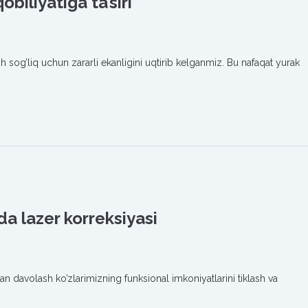
obiliyatiga ta’siri
h sog’liq uchun zararli ekanligini uqtirib kelganmiz. Bu nafaqat yurak
 lazer korreksiyasi
bilan davolash ko’zlarimizning funksional imkoniyatlarini tiklash va