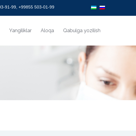
ION!
3-91-99, +99855 503-01-99
Yangiliklar
Aloqa
Qabulga yozilish