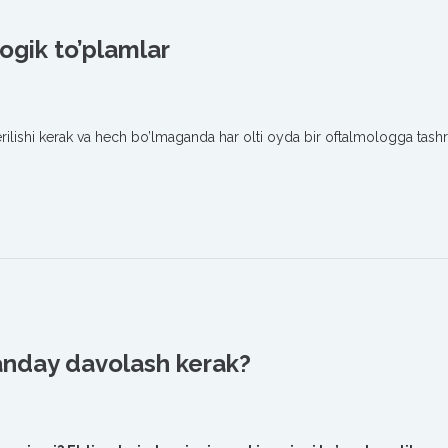
gik to’plamlar
erilishi kerak va hech bo’lmaganda har olti oyda bir oftalmologga tashr
anday davolash kerak?