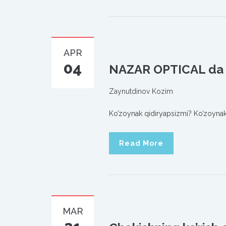
APR
04
NAZAR OPTICAL da 
Zaynutdinov Kozim
Ko’zoynak qidiryapsizmi? Ko’zoynak
Read More
MAR