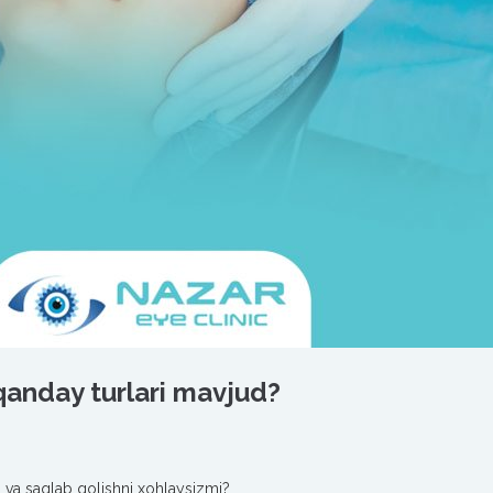
 qanday turlari mavjud?
ash va saqlab qolishni xohlaysizmi?