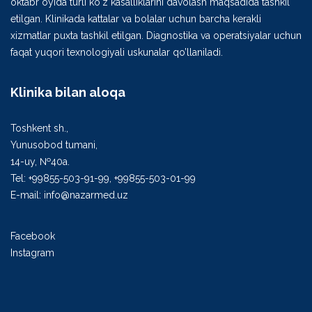
oktabr oyida turli ko‘z kasalliklarini davolash maqsadida tashkil
etilgan. Klinikada kattalar va bolalar uchun barcha kerakli
xizmatlar puxta tashkil etilgan. Diagnostika va operatsiyalar uchun
faqat yuqori texnologiyali uskunalar qo’llaniladi.
Klinika bilan aloqa
Toshkent sh.,
Yunusobod tumani,
14-uy, №40а.
Tel: +99855-503-91-99, +99855-503-01-99
E-mail: info@nazarmed.uz
Facebook
Instagram