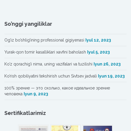
So’nggi yangiliklar
Og’iz bo’shlig’ining professional gigiyenasi
Iyul 12, 2023
Yurak-qon tomir kasalliklari xavfini baholash
Iyul 5, 2023
Ko’z qorachig’i nima, uning vazifalari va tuzilishi
Iyun 26, 2023
Ko’rish qobiliyatini tekshirish uchun Sivtsev jadvali
Iyun 19, 2023
100% зрение — это сколько, какое идеальное зрение
человека
Iyun 9, 2023
Sertifikatlarimiz