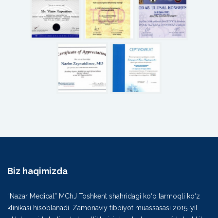
Biz haqimizda
“Nazar Medical” MChJ Toshkent shahridagi ko‘p tarmoqli ko‘z
klinikasi hisoblanadi. Zamonaviy tibbiyot muassasasi 2015-yil