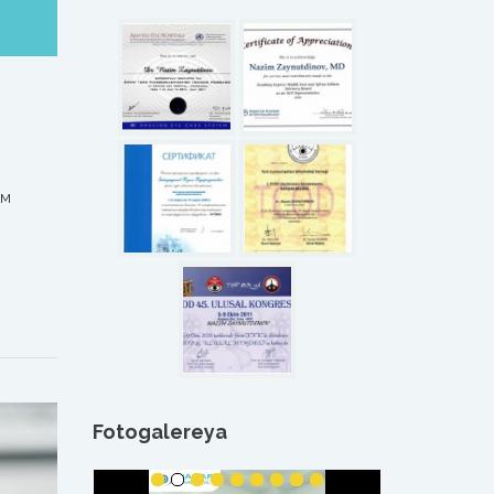
ем
Fotogalereya