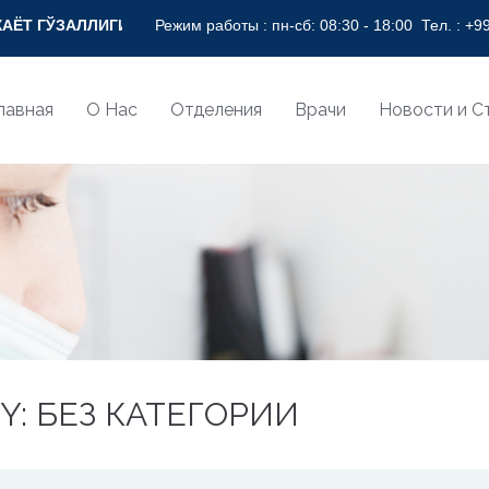
СОҒЛОМ НИГОҲ БИЛАН! * BEAUTY OF LIFE WITH HEALTHY VIS
Режим работы : пн-сб: 08:30 - 18:00
Тел. :
+99
лавная
О Нас
Отделения
Врачи
Новости и С
Y: БЕЗ КАТЕГОРИИ