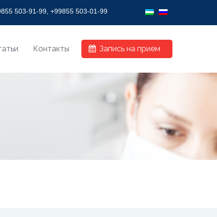
ION!
855 503-91-99, +99855 503-01-99
татьи
Контакты
Запись на прием