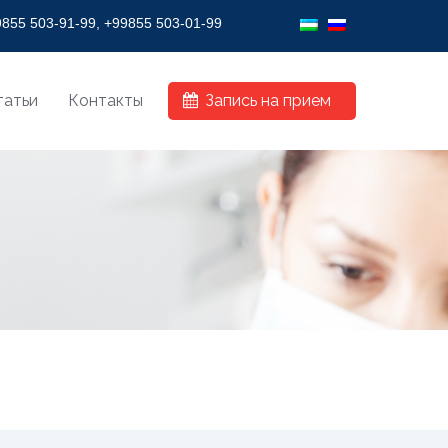
SION!
855 503-91-99, +99855 503-01-99
татьи
Контакты
Запись на прием