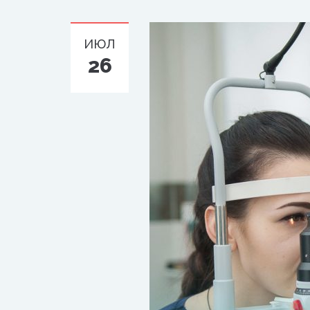
ИЮЛ
26