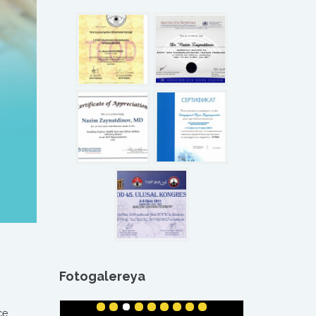
Fotogalereya
се