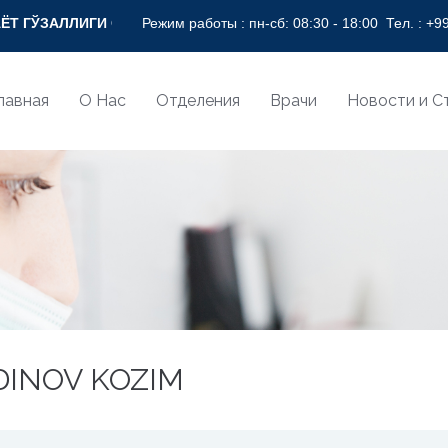
СОҒЛОМ НИГОҲ БИЛАН! * BEAUTY OF LIFE WITH HEALTHY VI
Режим работы : пн-сб: 08:30 - 18:00
Тел. :
+99
лавная
О Нас
Отделения
Врачи
Новости и С
DINOV KOZIM