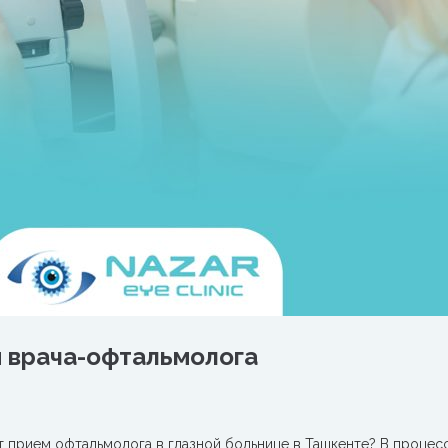
м врача-офтальмолога
т прием офтальмолога в глазной больнице в Ташкенте? В процес