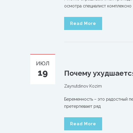
осмотра специалист комплексно
Read More
ИЮЛ
19
Почему ухудшается
Zaynutdinov Kozim
Беременность – это радостный п
претерпевает ряд
Read More