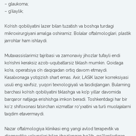
– glaukoma;
– g’ilaylik;
Ko’rish qobiliyatini lazer bilan tuzatish va boshqa turdagi
mikroxirurgiyani amalga oshiramiz. Bolalar oftalmologlari, plastik
jarrohlar ham ishlaydi.
Mutaxassislarimiz tajribasi va zamonaviy jihozlar tufayli endi
ko’rishni keraksiz azob-uqubatlarsiz tiklash mumkin. Qoidaga
ko’ra, operatsiya o’n daqiqadan ortiq davom etmaydi.
Kasalxonaga yotqizish shart emas. Axir, LASIK lazer korreksiyasi
usuli eng xavfsiz, yuqori texnologiyali va tasdiqlangan. Bularning
barchasi ko’rish qobiliyatini tiklashga va ko’p yillar davomida
barqaror natijaga erishishga imkon beradi. Toshkentdagi har bir
ko‘z shifoxonasi ta’sirchan xizmatlar ro‘yxatini va turli muolajalarni
taqdim etavermaydi.
Nazar oftalmologiya klinikasi eng yangi avlod terapevtik va