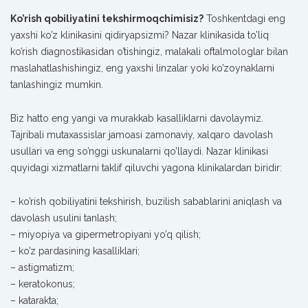
Ko’rish qobiliyatini tekshirmoqchimisiz?
Toshkentdagi eng
yaxshi ko’z klinikasini qidiryapsizmi? Nazar klinikasida to’liq
ko’rish diagnostikasidan o’tishingiz, malakali oftalmologlar bilan
maslahatlashishingiz, eng yaxshi linzalar yoki ko’zoynaklarni
tanlashingiz mumkin.
Biz hatto eng yangi va murakkab kasalliklarni davolaymiz.
Tajribali mutaxassislar jamoasi zamonaviy, xalqaro davolash
usullari va eng so’nggi uskunalarni qo’llaydi. Nazar klinikasi
quyidagi xizmatlarni taklif qiluvchi yagona klinikalardan biridir:
– ko’rish qobiliyatini tekshirish, buzilish sabablarini aniqlash va
davolash usulini tanlash;
– miyopiya va gipermetropiyani yo’q qilish;
– ko’z pardasining kasalliklari;
– astigmatizm;
– keratokonus;
– katarakta;