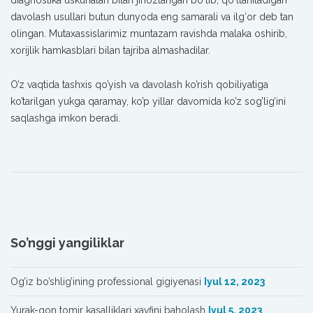
diagnostika uskunalari bilan jihozlangan bo‘lib, qo‘llaniladigan
davolash usullari butun dunyoda eng samarali va ilg‘or deb tan
olingan. Mutaxassislarimiz muntazam ravishda malaka oshirib,
xorijlik hamkasblari bilan tajriba almashadilar.
O’z vaqtida tashxis qo’yish va davolash ko’rish qobiliyatiga
ko’tarilgan yukga qaramay, ko’p yillar davomida ko’z sog’lig’ini
saqlashga imkon beradi.
So’nggi yangiliklar
Og’iz bo’shlig’ining professional gigiyenasi
Iyul 12, 2023
Yurak-qon tomir kasalliklari xavfini baholash
Iyul 5, 2023